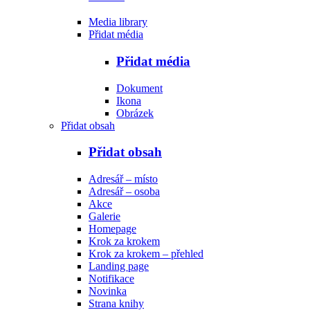
Media library
Přidat média
Přidat média
Dokument
Ikona
Obrázek
Přidat obsah
Přidat obsah
Adresář – místo
Adresář – osoba
Akce
Galerie
Homepage
Krok za krokem
Krok za krokem – přehled
Landing page
Notifikace
Novinka
Strana knihy