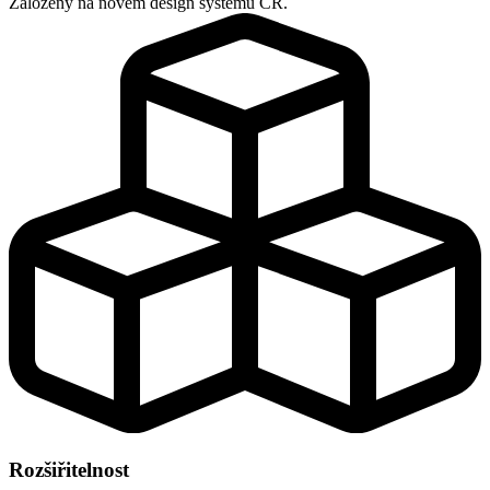
Založený na novém design systému ČR.
Rozšiřitelnost