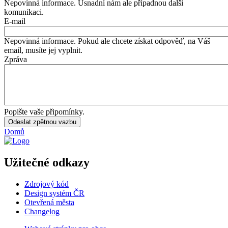
Nepovinná informace. Usnadní nám ale případnou další
komunikaci.
E-mail
Nepovinná informace. Pokud ale chcete získat odpověď, na Váš
email, musíte jej vyplnit.
Zpráva
Popište vaše připomínky.
Domů
Užitečné odkazy
Zdrojový kód
Design systém ČR
Otevřená města
Changelog